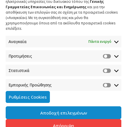
ηλεκτρονικές υπηρεσίες του δικτυακού τόπου της
Γενικής
Γραμματείας Επικοινωνίας και Ενημέρωσης
και για την
αποθήκευση των επιλογών σας σε σχέση με τα προαιρετικά cookies
(«Αναγκαία»). Με τη συγκατάθεσή σας και μόνο θα
ΕΠΙΚΟΙΝΩΝΙΑ
χρησιμοποιήσουμε όποια από τα ακόλουθα προαιρετικά cookies
επιλέξετε.
Φραγκούδη 11 & Αλεξάνδρου Πάντου
Καλλιθέα, 176 71 Αθήνα
Αναγκαία
Πάντα ενεργό
210 90 98 000
info.media@media.gov.gr
Προτιμήσεις
Στατιστικά
Εμπορικής Προώθησης
Πολιτική Cookies
Ρυθμίσεις Cookies
Όροι χρήσης
Αποδοχή επιλεγμένων
Πολιτική προστασίας προσωπικών δεδομένων του
παρόντος ιστότοπου
Απόρριψη