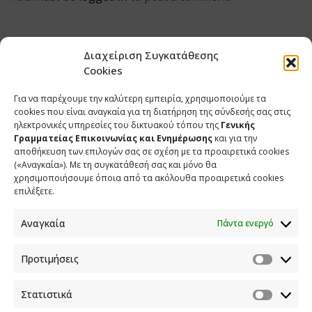
Διαχείριση Συγκατάθεσης
Cookies
Για να παρέχουμε την καλύτερη εμπειρία, χρησιμοποιούμε τα
cookies που είναι αναγκαία για τη διατήρηση της σύνδεσής σας στις
ηλεκτρονικές υπηρεσίες του δικτυακού τόπου της
Γενικής
Γραμματείας Επικοινωνίας και Ενημέρωσης
και για την
αποθήκευση των επιλογών σας σε σχέση με τα προαιρετικά cookies
(«Αναγκαία»). Με τη συγκατάθεσή σας και μόνο θα
ΕΠΙΚΟΙΝΩΝΙΑ
χρησιμοποιήσουμε όποια από τα ακόλουθα προαιρετικά cookies
επιλέξετε.
Φραγκούδη 11 & Αλεξάνδρου Πάντου
Καλλιθέα, 176 71 Αθήνα
Αναγκαία
Πάντα ενεργό
210 90 98 000
info.media@media.gov.gr
Προτιμήσεις
Στατιστικά