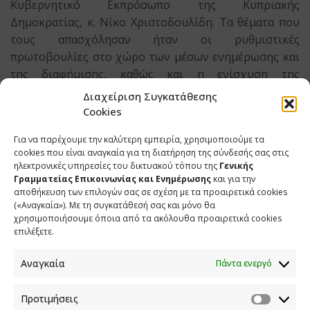
Κυβερνητικό Εκπρόσωπο της Κυπριακής
Δημοκρατίας, κ. Νίκο Χριστοδουλίδη. Τα θέματα που
τους απασχόλησαν ήταν οι ρυθμιστικές
πρωτοβουλίες στο χώρο των μέσων ενημέρωσης και
της διαφήμισης, καθώς και η ενίσχυση της
οπτικοακουστικής παραγωγής στις δύο χώρες
Διαχείριση Συγκατάθεσης
αντίστοιχα.
Cookies
Ο κ. Κρέτσος συναντήθηκε επίσης με τον κ. Φώτη
Για να παρέχουμε την καλύτερη εμπειρία, χρησιμοποιούμε τα
cookies που είναι αναγκαία για τη διατήρηση της σύνδεσής σας στις
Φωτίου, Επίτροπο της Κυπριακής Προεδρίας, με
ηλεκτρονικές υπηρεσίες του δικτυακού τόπου της
Γενικής
θέματα τη συνεργασία των δημόσιων
Γραμματείας Επικοινωνίας και Ενημέρωσης
και για την
ραδιοτηλεοπτικών φορέων για την ψηφιοποίηση
αποθήκευση των επιλογών σας σε σχέση με τα προαιρετικά cookies
ιστορικών αρχείων, καθώς και για τη διάσωση και
(«Αναγκαία»). Με τη συγκατάθεσή σας και μόνο θα
χρησιμοποιήσουμε όποια από τα ακόλουθα προαιρετικά cookies
προβολή της ελληνικής γλώσσας και του ελληνικού
επιλέξετε.
πολιτισμού.
Αναγκαία
Πάντα ενεργό
SHARE
TWEET
SHARE
Προτιμήσεις