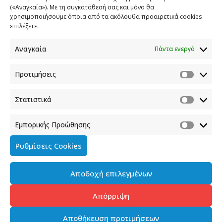
(«Αναγκαία»). Με τη συγκατάθεσή σας και μόνο θα
ΕΠΙΚΟΙΝΩΝΙΑ
χρησιμοποιήσουμε όποια από τα ακόλουθα προαιρετικά cookies
επιλέξετε.
Φραγκούδη 11 & Αλεξάνδρου Πάντου
Καλλιθέα, 176 71 Αθήνα
Αναγκαία
Πάντα ενεργό
210 90 98 000
info.media@media.gov.gr
Προτιμήσεις
Στατιστικά
Εμπορικής Προώθησης
Πολιτική Cookies
Ρυθμίσεις Cookies
Όροι χρήσης
Αποδοχή επιλεγμένων
Πολιτική προστασίας προσωπικών δεδομένων του
παρόντος ιστότοπου
Απόρριψη
Διαχείρηση συγκατάθεσης
Αποθήκευση προτιμήσεων