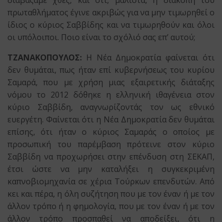
διαβάζαμε χθες, και ότι, μάλιστα, η διακοπή του
πρωταθλήματος έγινε ακριβώς για να μην τιμωρηθεί ο
ίδιος ο κύριος Σαββίδης και να τιμωρηθούν και όλοι
οι υπόλοιποι. Ποιο είναι το σχόλιό σας επ’ αυτού;
ΤΖΑΝΑΚΟΠΟΥΛΟΣ:
Η Νέα Δημοκρατία φαίνεται ότι
δεν θυμάται, πως ήταν επί κυβερνήσεως του κυρίου
Σαμαρά, που με χρήση μιας εξαιρετικής διάταξης
νόμου το 2012 δόθηκε η ελληνική ιθαγένεια στον
κύριο Σαββίδη, αναγνωρίζοντάς τον ως εθνικό
ευεργέτη. Φαίνεται ότι η Νέα Δημοκρατία δεν θυμάται
επίσης, ότι ήταν ο κύριος Σαμαράς ο οποίος με
προσωπική του παρέμβαση πρότεινε στον κύριο
Σαββίδη να προχωρήσει στην επένδυση στη ΣΕΚΑΠ,
έτσι ώστε να μην καταλήξει η συγκεκριμένη
καπνοβιομηχανία σε χέρια Τούρκων επενδυτών. Από
κει και πέρα, η όλη συζήτηση που με τον έναν ή με τον
άλλον τρόπο ή η φημολογία, που με τον έναν ή με τον
άλλον τρόπο προσπαθεί να αποδείξει, ότι η