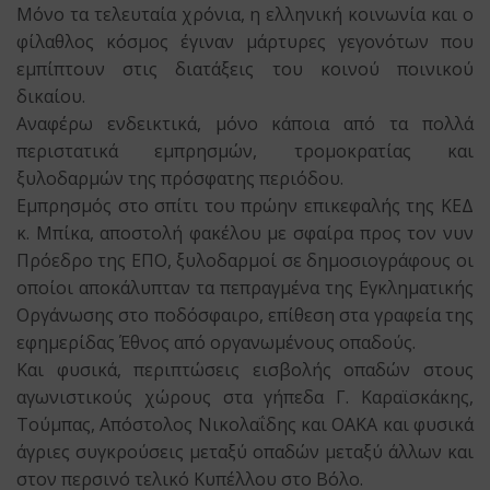
Μόνο τα τελευταία χρόνια, η ελληνική κοινωνία και ο
φίλαθλος κόσμος έγιναν μάρτυρες γεγονότων που
εμπίπτουν στις διατάξεις του κοινού ποινικού
δικαίου.
Αναφέρω ενδεικτικά, μόνο κάποια από τα πολλά
περιστατικά εμπρησμών, τρομοκρατίας και
ξυλοδαρμών της πρόσφατης περιόδου.
Εμπρησμός στο σπίτι του πρώην επικεφαλής της ΚΕΔ
κ. Μπίκα, αποστολή φακέλου με σφαίρα προς τον νυν
Πρόεδρο της ΕΠΟ, ξυλοδαρμοί σε δημοσιογράφους οι
οποίοι αποκάλυπταν τα πεπραγμένα της Εγκληματικής
Οργάνωσης στο ποδόσφαιρο, επίθεση στα γραφεία της
εφημερίδας Έθνος από οργανωμένους οπαδούς.
Και φυσικά, περιπτώσεις εισβολής οπαδών στους
αγωνιστικούς χώρους στα γήπεδα Γ. Καραϊσκάκης,
Τούμπας, Απόστολος Νικολαΐδης και ΟΑΚΑ και φυσικά
άγριες συγκρούσεις μεταξύ οπαδών μεταξύ άλλων και
στον περσινό τελικό Κυπέλλου στο Βόλο.