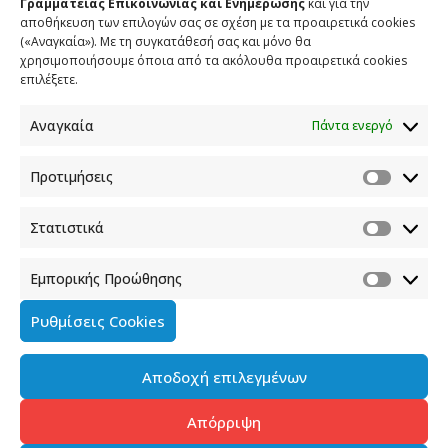
Γραμματείας Επικοινωνίας και Ενημέρωσης
και για την
αποθήκευση των επιλογών σας σε σχέση με τα προαιρετικά cookies
(«Αναγκαία»). Με τη συγκατάθεσή σας και μόνο θα
ΕΠΙΚΟΙΝΩΝΙΑ
χρησιμοποιήσουμε όποια από τα ακόλουθα προαιρετικά cookies
επιλέξετε.
Φραγκούδη 11 & Αλεξάνδρου Πάντου
Καλλιθέα, 176 71 Αθήνα
Αναγκαία
Πάντα ενεργό
210 90 98 000
info.media@media.gov.gr
Προτιμήσεις
Στατιστικά
Εμπορικής Προώθησης
Πολιτική Cookies
Ρυθμίσεις Cookies
Όροι χρήσης
Αποδοχή επιλεγμένων
Πολιτική προστασίας προσωπικών δεδομένων του
παρόντος ιστότοπου
Απόρριψη
Διαχείρηση συγκατάθεσης