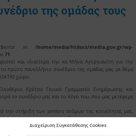
νέδριο της ομάδας τους
s::$error in
/home/media/htdocs/media.gov.gr/wp-
ne
71
ριστεί και ιδιαίτερα την κα Μήνα Αγοργιανίτη για την
ε το πρώτο πανελλήνιο συνέδριο της ομάδας μας με θέμα
ΛΟΑΤΚΙ χώρο.
Ελευθέριο Κρέτσο Γενικό Γραμματέα Ενημέρωσης και
φορά το συνέδριο μας και το λόγο του, που μας μετέφερε
ό την στήριξη των seniors ατόμων της κοινότητας μας,
λόκληρης της κοινωνιας, ανεξάρτητα απο την ταυτότητα
Διαχείριση Συγκατάθεσης Cookies
ν πολιτών.