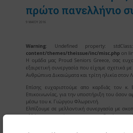
πρώτο πανελλήνιο συ
9 ΜΑΪΟΥ 2016
Warning
: Undefined property: stdClas
content/themes/theissue/inc/misc.php
on li
Η ομάδα μας Proud Seniors Greece, σας ευχα
εξαιρετική συνεργασία που είχαμε σχετικά μ
Ανθρώπινα Δικαιώματα και τρίτη ηλικία στον 
Επίσης ευχαριστούμε απο καρδιάς τον κ. 
Επικοινωνίας, για την υποστήριξη του όσον α
μέσω του κ. Γιώργου Φλωρεντή.
Ελπίζουμε σε μελλοντική συνεργασία με σκοπ
αλλά και το γεφύρωμα και την ενδυνάμωση ο
φύλου και τον σεξουαλικό προσανατολισμό τω