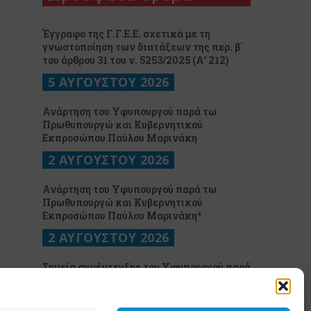
Έγγραφο της Γ.Γ.Ε.Ε. σχετικά με τη
γνωστοποίηση των διατάξεων της περ. β΄
του άρθρου 31 του ν. 5253/2025 (Α’ 212)
5 ΑΥΓΟΥΣΤΟΥ 2026
Ανάρτηση του Υφυπουργού παρά τω
Πρωθυπουργώ και Κυβερνητικού
Εκπροσώπου Παύλου Μαρινάκη
2 ΑΥΓΟΥΣΤΟΥ 2026
Ανάρτηση του Υφυπουργού παρά τω
Πρωθυπουργώ και Κυβερνητικού
Εκπροσώπου Παύλου Μαρινάκη*
2 ΑΥΓΟΥΣΤΟΥ 2026
Σημεία συνέντευξης του Υφυπουργού παρά
τω Πρωθυπουργώ και Κυβερνητικού
Εκπροσώπου στον ΠΑΡΑΠΟΛΙΤΙΚΑ FM