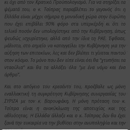
κι όχι από τον Κρατικό Προϋπολογισμό. Για να στηρίξει τα
ψέματά του, ο κ. Τσίπρας παραβλέπει το γεγονός ότι η
Ελλάδα είναι μέχρι σήμερα η μοναδική χώρα στην Ευρώπη
που έχει επιβάλει 90% φόρο στα υπερκέρδη κι ότι το
τελικό ποσόν δεν υπολογίστηκε από την Κυβέρνηση, όπως
ψευδώς ισχυρίστηκε, αλλά από την ίδια τη ΡΑΕ. Έφθασε,
μάλιστα, στο σημείο να καταγγείλει την Κυβέρνηση για την
αύξηση των επιτοκίων, λες και δεν βλέπει τι γίνεται παντού
στον κόσμο. Το μόνο που δεν είπε είναι ότι θα “χτυπήσει τα
νταούλια” και θα τα αλλάξει όλα “με ένα νόμο και ένα
άρθρο”.
Και στο απόγειο του κρεσέντο του, προέβαλε ως μόνη
εναλλακτική τη συγκρότηση Κυβέρνησης συνεργασίας του
ΣΥΡΙΖΑ με τον κ. Βαρουφάκη. Η μόνη πρόταση του κ.
Τσίπρα είναι η ανακύκλωση της αποτυχίας και της
αθλιότητας. Η Ελλάδα άλλαξε και ο κ. Τσίπρας δεν θα έχει
ξανά την ευκαιρία να την βυθίσει στην ανυποληψία και την