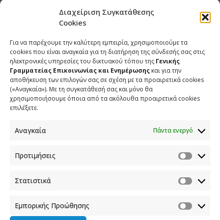
παρακμή».
Διαχείριση Συγκατάθεσης
Cookies
Για να παρέχουμε την καλύτερη εμπειρία, χρησιμοποιούμε τα
cookies που είναι αναγκαία για τη διατήρηση της σύνδεσής σας στις
ΕΤΙΚΕΤΕΣ
STAR
ΑΛΕΞΗΣ ΤΣΙΠΡΑΣ
ΓΙΑΝΝΗΣ ΟΙΚΟΝΟΜΟΥ
ΚΥΒΕΡΝΗΤΙΚΟΣ ΕΚΠΡΟΣΩΠΟΣ
ηλεκτρονικές υπηρεσίες του δικτυακού τόπου της
Γενικής
ΥΦΥΠΟΥΡΓΟΣ ΠΑΡΑ ΤΩ ΠΡΩΘΥΠΟΥΡΓΩ
Γραμματείας Επικοινωνίας και Ενημέρωσης
και για την
αποθήκευση των επιλογών σας σε σχέση με τα προαιρετικά cookies
(«Αναγκαία»). Με τη συγκατάθεσή σας και μόνο θα
χρησιμοποιήσουμε όποια από τα ακόλουθα προαιρετικά cookies
επιλέξετε.
SHARE
TWEET
SHARE
Αναγκαία
Πάντα ενεργό
SHARE
Προτιμήσεις
Στατιστικά
ΣΧΕΤΙΚΑ ΑΡΘΡΑ
Εμπορικής Προώθησης
Ανάρτηση του Υφυπουργού παρά τω Πρωθυπουργώ και