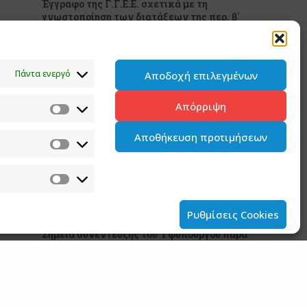
Έγγραφο της Γ.Γ.Ε.Ε. σχετικά με τη
γνωστοποίηση των διατάξεων της περ. β΄
του άρθρου 31 του ν. 5253/2025 (Α’ 212)
5 ΑΥΓΟΥΣΤΟΥ 2026
Πάντα ενεργό
Αποδοχή επιλεγμένων
Ανάρτηση του Υφυπουργού παρά τω
Πρωθυπουργώ και Κυβερνητικού
Απόρριψη
Εκπροσώπου Παύλου Μαρινάκη
2 ΑΥΓΟΥΣΤΟΥ 2026
Αποθήκευση προτιμήσεων
Ανάρτηση του Υφυπουργού παρά τω
Πρωθυπουργώ και Κυβερνητικού
Εκπροσώπου Παύλου Μαρινάκη*
2 ΑΥΓΟΥΣΤΟΥ 2026
Ρυθμίσεις Cookies
Σημεία συνέντευξης του Υφυπουργού παρά
τω Πρωθυπουργώ και Κυβερνητικού
Εκπροσώπου στον ΠΑΡΑΠΟΛΙΤΙΚΑ FM
31 ΙΟΥΛΙΟΥ 2026