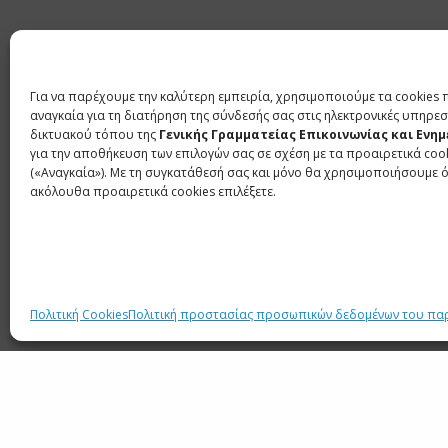
Σήμερα στις 12 το μεσημέρι ολοκληρώθηκε ε
των υποψηφίων ενώπιον των νομίμων εκπροσ
διαδικασία ενδελεχούς ελέγχου των φακέλων
Για να παρέχουμε την καλύτερη εμπειρία, χρησιμοποιούμε τα cookies 
αναγκαία για τη διατήρηση της σύνδεσής σας στις ηλεκτρονικές υπηρεσ
Από σήμερα νωρίς το πρωί ανεξάρτητη εταιρία
δικτυακού τόπου της
Γενικής Γραμματείας Επικοινωνίας και Ενη
για την αποθήκευση των επιλογών σας σε σχέση με τα προαιρετικά coo
Παρά το μεγάλο αριθμό των υποψηφίων κα
(«Αναγκαία»). Με τη συγκατάθεσή σας και μόνο θα χρησιμοποιήσουμε 
ακόλουθα προαιρετικά cookies επιλέξετε.
εξεταστούν, η αξιολόγηση των φακέλων
προβλεπόμενο χρονοδιάγραμμα.
SHARE
TWEET
Πολιτική Cookies
Πολιτική προστασίας προσωπικών δεδομένων του πα