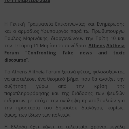
10-11 Μαρτίου 2026
Η Γενική Γραμματεία Επικοινωνίας και Ενημέρωσης
και ο αρμόδιος Υφυπουργός παρά τω Πρωθυπουργώ
Παύλος Μαρινάκης, διοργανώνουν την Τρίτη 10 και
την Τετάρτη 11 Μαρίου το συνέδριο
Athens
Alitheia
Forum
“
Confronting
fake
news
and
toxic
discourse
”.
Το Athens Alitheia Forum ξεκινά φέτος, φιλοδοξώντας
να αποτελέσει ένα θεσμικό βήμα, που θα ανοίξει την
συζήτηση γύρω από την κρίση της
παραπληροφόρησης και της διάδοσης των ψευδών
ειδήσεων με στόχο την ανάληψη πρωτοβουλιών για
την προστασία του δημοσίου διαλόγου, κυρίως,
όμως, των ίδιων των πολιτών.
Η Ελλάδα έχει κάνει τα τελευταία χρόνια μεγάλα