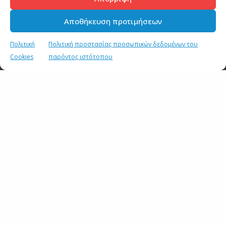
SHARE
Αποθήκευση προτιμήσεων
Πολιτική
Πολιτική προστασίας προσωπικών δεδομένων του
Cookies
παρόντος ιστότοπου
ΣΧΕΤΙΚΑ ΑΡΘΡΑ
Ανάρτηση του Υφυπουργού παρά τω Πρωθυπουργώ και
Κυβερνητικού Εκπροσώπου Παύλου Μαρινάκη
2 ΑΥΓΟΥΣΤΟΥ 2026
Ανάρτηση του Υφυπουργού παρά τω Πρωθυπουργώ και
Κυβερνητικού Εκπροσώπου Παύλου Μαρινάκη*
2 ΑΥΓΟΥΣΤΟΥ 2026
Σημεία συνέντευξης του Υφυπουργού παρά τω
Πρωθυπουργώ και Κυβερνητικού Εκπροσώπου στον
ΠΑΡΑΠΟΛΙΤΙΚΑ FM