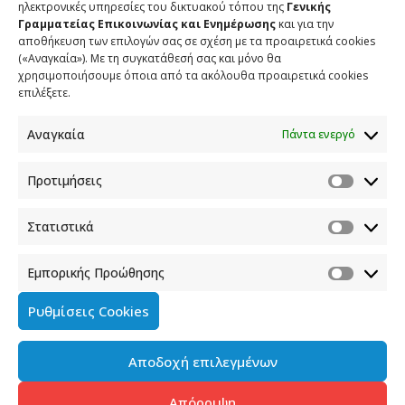
ηλεκτρονικές υπηρεσίες του δικτυακού τόπου της
Γενικής
θα μεταδοθεί ζωντανά μέσω του καναλιού της Γενικής
Γραμματείας Επικοινωνίας και Ενημέρωσης
και για την
Γραμματείας Επικοινωνίας και Ενημέρωσης, μπορείτε
αποθήκευση των επιλογών σας σε σχέση με τα προαιρετικά cookies
(«Αναγκαία»). Με τη συγκατάθεσή σας και μόνο θα
να βρείτε στον ακόλουθο σύνδεσμο:
χρησιμοποιήσουμε όποια από τα ακόλουθα προαιρετικά cookies
media.gov.gr/athens-alitheia-forum
επιλέξετε.
Αναγκαία
Πάντα ενεργό
https://www.transfernow.net/dl/202603020ACdYXm0
(το logo του συνεδρίου)
Προτιμήσεις
Στατιστικά
ΕΤΙΚΕΤΕΣ
ATHENS ALITHEIA FORUM “CONFRONTING FAKE NEWS AND
TOXIC DISCOURSE”
ΓΕΝΙΚΗ ΓΡΑΜΜΑΤΕΙΑ ΕΠΙΚΟΙΝΩΝΙΑΣ ΚΑΙ ΕΝΗΜΕΡΩΣΗΣ
Εμπορικής Προώθησης
ΠΑΥΛΟΣ ΜΑΡΙΝΑΚΗΣ
ΣΥΝΕΔΡΙΟ -ΠΑΡΑΠΛΗΡΟΦΟΡΗΣΗ
ΥΦΥΠΟΥΡΓΟΣ ΣΤΟΝ ΠΡΩΘΥΠΟΥΡΓΟ ΚΑΙ ΚΥΒΕΡΝΗΤΙΚΟΣ
ΕΚΠΡΟΣΩΠΟΣ
Ρυθμίσεις Cookies
Αποδοχή επιλεγμένων
SHARE
TWEET
SHARE
Απόρριψη