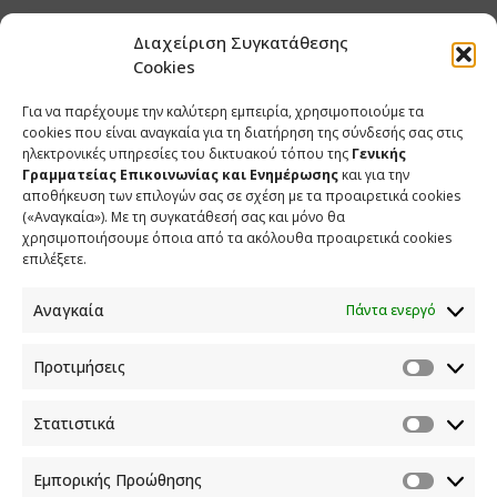
Διαχείριση Συγκατάθεσης
Cookies
Για να παρέχουμε την καλύτερη εμπειρία, χρησιμοποιούμε τα
cookies που είναι αναγκαία για τη διατήρηση της σύνδεσής σας στις
ηλεκτρονικές υπηρεσίες του δικτυακού τόπου της
Γενικής
Γραμματείας Επικοινωνίας και Ενημέρωσης
και για την
αποθήκευση των επιλογών σας σε σχέση με τα προαιρετικά cookies
(«Αναγκαία»). Με τη συγκατάθεσή σας και μόνο θα
ΕΠΙΚΟΙΝΩΝΙΑ
χρησιμοποιήσουμε όποια από τα ακόλουθα προαιρετικά cookies
επιλέξετε.
Φραγκούδη 11 & Αλεξάνδρου Πάντου
Καλλιθέα, 176 71 Αθήνα
Αναγκαία
Πάντα ενεργό
210 90 98 000
info.media@media.gov.gr
Προτιμήσεις
Στατιστικά
Εμπορικής Προώθησης