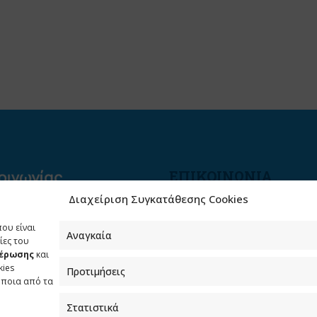
ΕΠΙΚΟΙΝΩΝΙΑ
Διαχείριση Συγκατάθεσης Cookies
Φραγκούδη 11 & Αλεξάνδρο
Πάντου
που είναι
Καλλιθέα, 176 71 Αθήνα
Αναγκαία
ίες του
μέρωσης
και
210 90 98 000
kies
Προτιμήσεις
info.media@media.gov.gr
όποια από τα
Στατιστικά