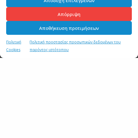
Αποδοχή επιλεγμένων
30 ΙΟΥΛΙΟΥ 2026
Απόρριψη
Ενημέρωση πολιτικών συντακτών και ανταποκριτών
ξένου Τύπου
Αποθήκευση προτιμήσεων
27 ΙΟΥΛΙΟΥ 2026
Πολιτική
Πολιτική προστασίας προσωπικών δεδομένων του
Ενημέρωση πολιτικών συντακτών και ανταποκριτών
Cookies
παρόντος ιστότοπου
ξένου Τύπου
23 ΙΟΥΛΙΟΥ 2026
Σημεία συνέντευξης του Υφυπουργού παρά τω
Πρωθυπουργώ και Κυβερνητικού Εκπροσώπου Παύλου
Μαρινάκη στον Alpha Radio
22 ΙΟΥΛΙΟΥ 2026