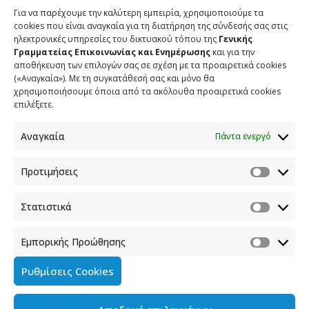
SHARE
Για να παρέχουμε την καλύτερη εμπειρία, χρησιμοποιούμε τα
cookies που είναι αναγκαία για τη διατήρηση της σύνδεσής σας στις
ηλεκτρονικές υπηρεσίες του δικτυακού τόπου της
Γενικής
Γραμματείας Επικοινωνίας και Ενημέρωσης
και για την
αποθήκευση των επιλογών σας σε σχέση με τα προαιρετικά cookies
ΣΧΕΤΙΚΑ ΑΡΘΡΑ
(«Αναγκαία»). Με τη συγκατάθεσή σας και μόνο θα
χρησιμοποιήσουμε όποια από τα ακόλουθα προαιρετικά cookies
επιλέξετε.
Ανάρτηση του Υφυπουργού παρά τω Πρωθυπουργώ και
Κυβερνητικού Εκπροσώπου Παύλου Μαρινάκη*
Αναγκαία
Πάντα ενεργό
2 ΑΥΓΟΥΣΤΟΥ 2026
Προτιμήσεις
Σημεία συνέντευξης του Υφυπουργού παρά τω
Πρωθυπουργώ και Κυβερνητικού Εκπροσώπου στον
Στατιστικά
ΠΑΡΑΠΟΛΙΤΙΚΑ FM
31 ΙΟΥΛΙΟΥ 2026
Εμπορικής Προώθησης
Σημεία συνέντευξης του Υφυπουργού παρά τω
Ρυθμίσεις Cookies
Πρωθυπουργώ και Κυβερνητικού Εκπροσώπου Παύλου
Μαρινάκη στην ιστοσελίδα typologies.gr