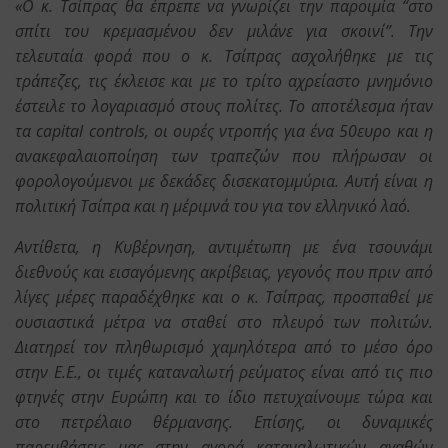
«Ο κ. Τσίπρας θα έπρεπε να γνωρίζει την παροιμία “στο
σπίτι του κρεμασμένου δεν μιλάνε για σκοινί”. Την
τελευταία φορά που ο κ. Τσίπρας ασχολήθηκε με τις
τράπεζες, τις έκλεισε και με το τρίτο αχρείαστο μνημόνιο
έστειλε το λογαριασμό στους πολίτες. Το αποτέλεσμα ήταν
τα capital controls, οι ουρές ντροπής για ένα 50ευρο και η
ανακεφαλαιοποίηση των τραπεζών που πλήρωσαν οι
φορολογούμενοι με δεκάδες δισεκατομμύρια. Αυτή είναι η
πολιτική Τσίπρα και η μέριμνά του για τον ελληνικό λαό.
Αντίθετα, η Κυβέρνηση, αντιμέτωπη με ένα τσουνάμι
διεθνούς και εισαγόμενης ακρίβειας, γεγονός που πριν από
λίγες μέρες παραδέχθηκε και ο κ. Τσίπρας, προσπαθεί με
ουσιαστικά μέτρα να σταθεί στο πλευρό των πολιτών.
Διατηρεί τον πληθωρισμό χαμηλότερα από το μέσο όρο
στην Ε.Ε., οι τιμές καταναλωτή ρεύματος είναι από τις πιο
φτηνές στην Ευρώπη και το ίδιο πετυχαίνουμε τώρα και
στο πετρέλαιο θέρμανσης. Επίσης, οι δυναμικές
παρεμβάσεις μας στην αγορά καταναλωτικών αγαθών