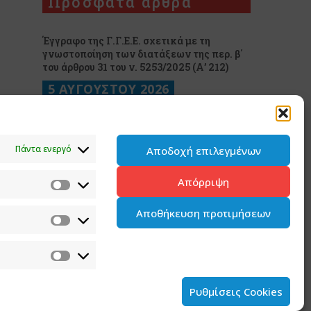
Πρόσφατα άρθρα
Έγγραφο της Γ.Γ.Ε.Ε. σχετικά με τη
γνωστοποίηση των διατάξεων της περ. β΄
του άρθρου 31 του ν. 5253/2025 (Α’ 212)
5 ΑΥΓΟΥΣΤΟΥ 2026
Ανάρτηση του Υφυπουργού παρά τω
Πρωθυπουργώ και Κυβερνητικού
Εκπροσώπου Παύλου Μαρινάκη
Πάντα ενεργό
Αποδοχή επιλεγμένων
2 ΑΥΓΟΥΣΤΟΥ 2026
Απόρριψη
Ανάρτηση του Υφυπουργού παρά τω
Πρωθυπουργώ και Κυβερνητικού
Αποθήκευση προτιμήσεων
Εκπροσώπου Παύλου Μαρινάκη*
2 ΑΥΓΟΥΣΤΟΥ 2026
Σημεία συνέντευξης του Υφυπουργού παρά
τω Πρωθυπουργώ και Κυβερνητικού
Ρυθμίσεις Cookies
Εκπροσώπου στον ΠΑΡΑΠΟΛΙΤΙΚΑ FM