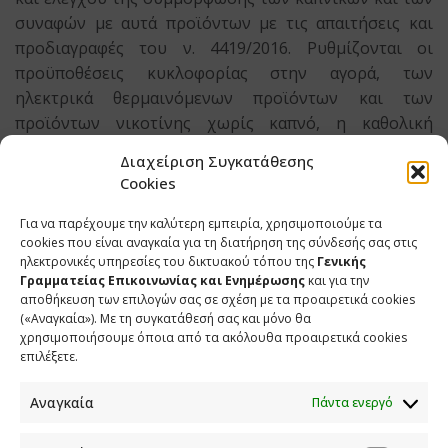
συναφών με αυτά προϊόντων με τις απαιτήσεις και
προδιαγραφές του ν. 4419/2016. Ρυθμίζονται οι
προϋποθέσεις κυκλοφορίας στην αγορά, των
ηλεκτρικά θερμαινόμενων προϊόντων και των
προϊόντων νικοτίνης χωρίς καπνό, η καθολική
απαγόρευση της πώλησης, προσφοράς και διάθεσης
Διαχείριση Συγκατάθεσης
αυτών στους ανηλίκους και η πρόβλεψη αντίστοιχων
Cookies
κυρώσεων.
Για να παρέχουμε την καλύτερη εμπειρία, χρησιμοποιούμε τα
cookies που είναι αναγκαία για τη διατήρηση της σύνδεσής σας στις
ηλεκτρονικές υπηρεσίες του δικτυακού τόπου της
Γενικής
Ο Υπουργός Δικαιοσύνης κ. Γεώργιος Φλωρίδης
Γραμματείας Επικοινωνίας και Ενημέρωσης
και για την
αποθήκευση των επιλογών σας σε σχέση με τα προαιρετικά cookies
παρουσίασε στο Υπουργικό Συμβούλιο το
(«Αναγκαία»). Με τη συγκατάθεσή σας και μόνο θα
νομοσχέδιο του Υπουργείου Δικαιοσύνης για την
χρησιμοποιήσουμε όποια από τα ακόλουθα προαιρετικά cookies
εισαγωγή της δικαστικής μέριμνας.
επιλέξετε.
Με τις προτεινόμενες ρυθμίσεις, εισάγεται η
Αναγκαία
Πάντα ενεργό
δικαστική μέριμνα (πλήρης ή μερική), με τη
δυνατότητα είτε αναπλήρωσης είτε περιορισμού της