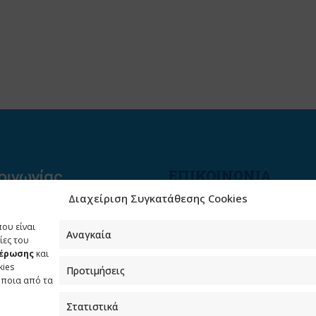
ΕΠΙΚΟΙΝΩΝΙΑ
Διαχείριση Συγκατάθεσης Cookies
Φραγκούδη 11 & Αλεξάνδρο
Πάντου
που είναι
Καλλιθέα, 176 71 Αθήνα
Αναγκαία
ίες του
μέρωσης
και
210 90 98 000
kies
Προτιμήσεις
info.media@media.gov.gr
όποια από τα
Στατιστικά