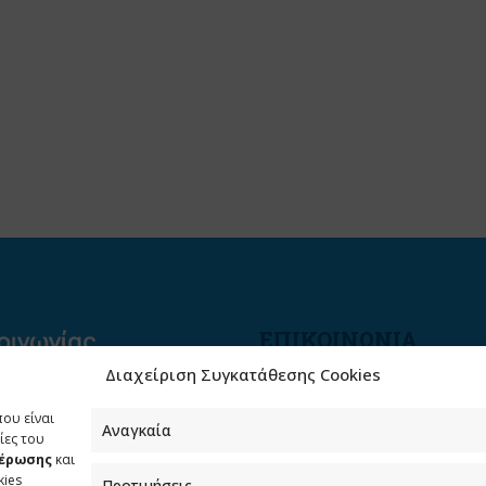
ΕΠΙΚΟΙΝΩΝΙΑ
Διαχείριση Συγκατάθεσης Cookies
Φραγκούδη 11 & Αλεξάνδρο
Πάντου
που είναι
Καλλιθέα, 176 71 Αθήνα
Αναγκαία
ίες του
μέρωσης
και
210 90 98 000
kies
Προτιμήσεις