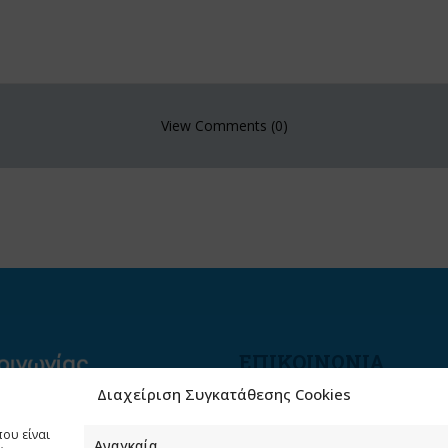
View Comments (0)
ΕΠΙΚΟΙΝΩΝΙΑ
Διαχείριση Συγκατάθεσης Cookies
Φραγκούδη 11 & Αλεξάνδρο
Πάντου
που είναι
Καλλιθέα, 176 71 Αθήνα
Αναγκαία