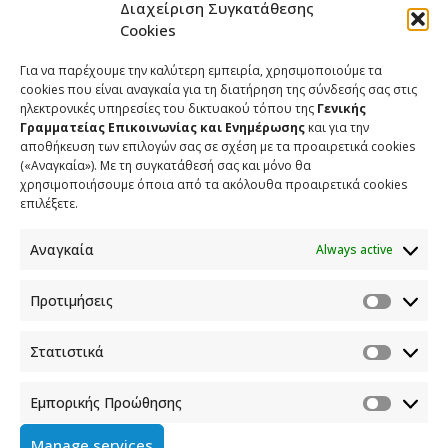
Διαχείριση Συγκατάθεσης
Cookies
Για να παρέχουμε την καλύτερη εμπειρία, χρησιμοποιούμε τα
cookies που είναι αναγκαία για τη διατήρηση της σύνδεσής σας στις
ηλεκτρονικές υπηρεσίες του δικτυακού τόπου της
Γενικής
Γραμματείας Επικοινωνίας και Ενημέρωσης
και για την
αποθήκευση των επιλογών σας σε σχέση με τα προαιρετικά cookies
(«Αναγκαία»). Με τη συγκατάθεσή σας και μόνο θα
χρησιμοποιήσουμε όποια από τα ακόλουθα προαιρετικά cookies
επιλέξετε.
Αναγκαία
Always active
ΕΠΙΚΟΙΝΩΝΙΑ
Προτιμήσεις
Φραγκούδη 11 & Αλεξάνδρου Πάντου
Στατιστικά
Καλλιθέα, 176 71 Αθήνα
210 90 98 000
Εμπορικής Προώθησης
info.media@media.gov.gr
Manage services