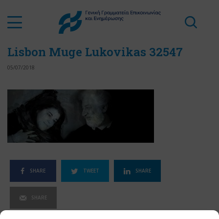
Lisbon Muge Lukovikas 32547
05/07/2018
SHARE
TWEET
SHARE
SHARE