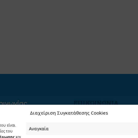
ΕΠΙΚΟΙΝΩΝΙΑ
Διαχείριση Συγκατάθεσης Cookies
Φραγκούδη 11 & Αλεξάνδρο
Πάντου
που είναι
Καλλιθέα, 176 71 Αθήνα
Αναγκαία
ίες του
μέρωσης
και
210 90 98 000