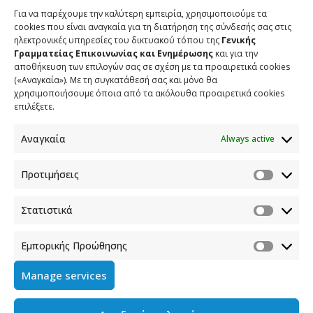
Για να παρέχουμε την καλύτερη εμπειρία, χρησιμοποιούμε τα
cookies που είναι αναγκαία για τη διατήρηση της σύνδεσής σας στις
ηλεκτρονικές υπηρεσίες του δικτυακού τόπου της
Γενικής
Γραμματείας Επικοινωνίας και Ενημέρωσης
και για την
αποθήκευση των επιλογών σας σε σχέση με τα προαιρετικά cookies
(«Αναγκαία»). Με τη συγκατάθεσή σας και μόνο θα
χρησιμοποιήσουμε όποια από τα ακόλουθα προαιρετικά cookies
επιλέξετε.
Αναγκαία
Always active
ΕΠΙΚΟΙΝΩΝΙΑ
Προτιμήσεις
Φραγκούδη 11 & Αλεξάνδρου Πάντου
Στατιστικά
Καλλιθέα, 176 71 Αθήνα
210 90 98 000
Εμπορικής Προώθησης
info.media@media.gov.gr
Manage services