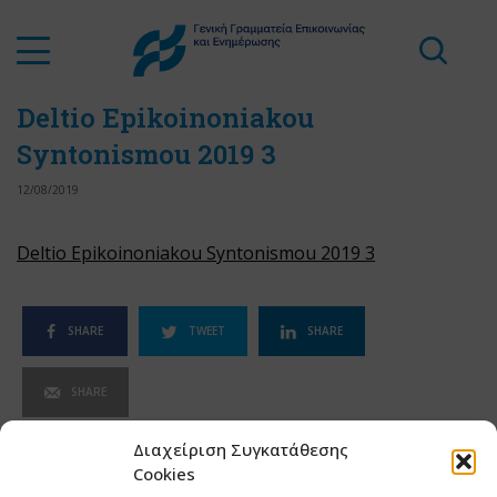
Deltio Epikoinoniakou
Syntonismou 2019 3
12/08/2019
Deltio Epikoinoniakou Syntonismou 2019 3
SHARE
TWEET
SHARE
SHARE
Διαχείριση Συγκατάθεσης
Cookies