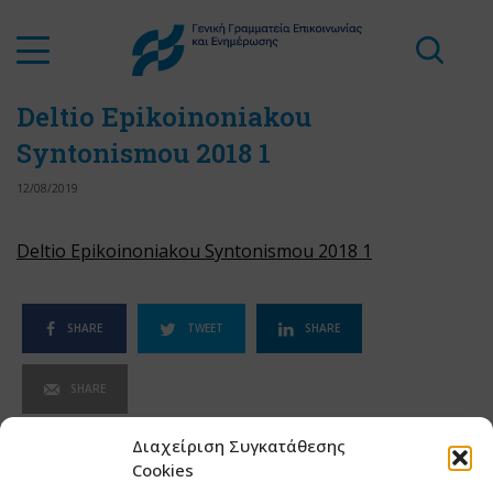
Deltio Epikoinoniakou
Syntonismou 2018 1
12/08/2019
Deltio Epikoinoniakou Syntonismou 2018 1
SHARE
TWEET
SHARE
SHARE
Διαχείριση Συγκατάθεσης
Cookies