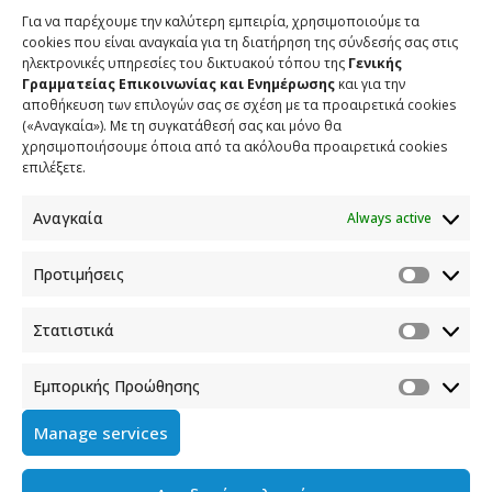
Για να παρέχουμε την καλύτερη εμπειρία, χρησιμοποιούμε τα
cookies που είναι αναγκαία για τη διατήρηση της σύνδεσής σας στις
ηλεκτρονικές υπηρεσίες του δικτυακού τόπου της
Γενικής
Γραμματείας Επικοινωνίας και Ενημέρωσης
και για την
αποθήκευση των επιλογών σας σε σχέση με τα προαιρετικά cookies
(«Αναγκαία»). Με τη συγκατάθεσή σας και μόνο θα
χρησιμοποιήσουμε όποια από τα ακόλουθα προαιρετικά cookies
επιλέξετε.
Αναγκαία
Always active
ΕΠΙΚΟΙΝΩΝΙΑ
Προτιμήσεις
Φραγκούδη 11 & Αλεξάνδρου Πάντου
Στατιστικά
Καλλιθέα, 176 71 Αθήνα
210 90 98 000
Εμπορικής Προώθησης
info.media@media.gov.gr
Manage services