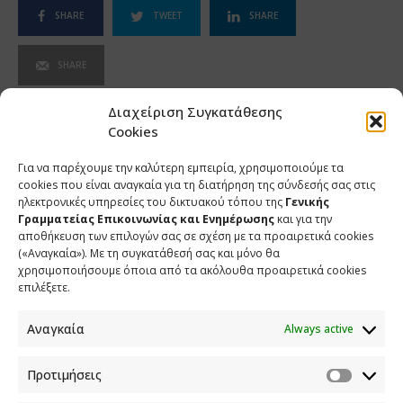
SHARE
TWEET
SHARE
SHARE
Διαχείριση Συγκατάθεσης
Cookies
Για να παρέχουμε την καλύτερη εμπειρία, χρησιμοποιούμε τα
cookies που είναι αναγκαία για τη διατήρηση της σύνδεσής σας στις
ηλεκτρονικές υπηρεσίες του δικτυακού τόπου της
Γενικής
Γραμματείας Επικοινωνίας και Ενημέρωσης
και για την
αποθήκευση των επιλογών σας σε σχέση με τα προαιρετικά cookies
(«Αναγκαία»). Με τη συγκατάθεσή σας και μόνο θα
χρησιμοποιήσουμε όποια από τα ακόλουθα προαιρετικά cookies
επιλέξετε.
Αναγκαία
Always active
ΕΠΙΚΟΙΝΩΝΙΑ
Προτιμήσεις