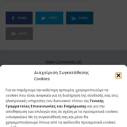
SHARE
TWEET
SHARE
SHARE
View Comments (0)
Διαχείριση Συγκατάθεσης
Cookies
Για να παρέχουμε την καλύτερη εμπειρία, χρησιμοποιούμε τα
cookies που είναι αναγκαία για τη διατήρηση της σύνδεσής σας στις
ηλεκτρονικές υπηρεσίες του δικτυακού τόπου της
Γενικής
Γραμματείας Επικοινωνίας και Ενημέρωσης
και για την
αποθήκευση των επιλογών σας σε σχέση με τα προαιρετικά cookies
(«Αναγκαία»). Με τη συγκατάθεσή σας και μόνο θα
χρησιμοποιήσουμε όποια από τα ακόλουθα προαιρετικά cookies