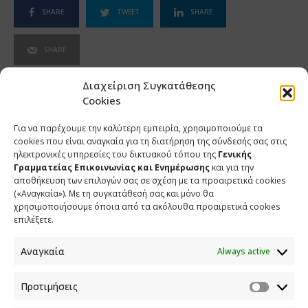
SHARE
TWEET
SHARE
SHARE
Διαχείριση Συγκατάθεσης
Cookies
Για να παρέχουμε την καλύτερη εμπειρία, χρησιμοποιούμε τα
cookies που είναι αναγκαία για τη διατήρηση της σύνδεσής σας στις
ηλεκτρονικές υπηρεσίες του δικτυακού τόπου της
Γενικής
Γραμματείας Επικοινωνίας και Ενημέρωσης
και για την
αποθήκευση των επιλογών σας σε σχέση με τα προαιρετικά cookies
(«Αναγκαία»). Με τη συγκατάθεσή σας και μόνο θα
χρησιμοποιήσουμε όποια από τα ακόλουθα προαιρετικά cookies
επιλέξετε.
Αναγκαία
Always active
ΕΠΙΚΟΙΝΩΝΙΑ
Προτιμήσεις