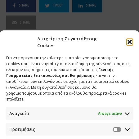
SHARE
TWEET
SHARE
SHARE
Διαχείριση Συγκατάθεσης
Cookies
Για να παρέχουμε την καλύτερη εμπειρία, χρησιμοποιούμε τα
cookies που είναι αναγκαία για τη διατήρηση της σύνδεσής σας στις
ηλεκτρονικές υπηρεσίες του δικτυακού τόπου της
Γενικής
Γραμματείας Επικοινωνίας και Ενημέρωσης
και για την
αποθήκευση των επιλογών σας σε σχέση με τα προαιρετικά cookies
(«Αναγκαία»). Με τη συγκατάθεσή σας και μόνο θα
χρησιμοποιήσουμε όποια από τα ακόλουθα προαιρετικά cookies
επιλέξετε.
Αναγκαία
Always active
ΕΠΙΚΟΙΝΩΝΙΑ
Προτιμήσεις