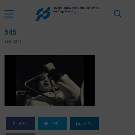
545
11/01/2018
SHARE
TWEET
SHARE