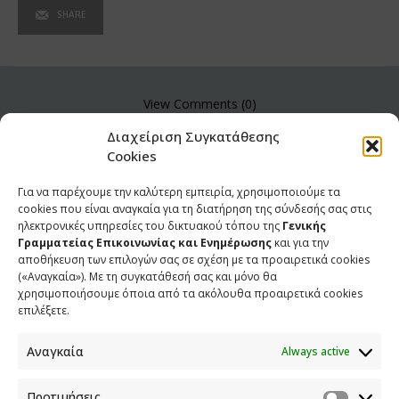
SHARE
View Comments (0)
Διαχείριση Συγκατάθεσης
Cookies
Για να παρέχουμε την καλύτερη εμπειρία, χρησιμοποιούμε τα
cookies που είναι αναγκαία για τη διατήρηση της σύνδεσής σας στις
ηλεκτρονικές υπηρεσίες του δικτυακού τόπου της
Γενικής
Γραμματείας Επικοινωνίας και Ενημέρωσης
και για την
αποθήκευση των επιλογών σας σε σχέση με τα προαιρετικά cookies
(«Αναγκαία»). Με τη συγκατάθεσή σας και μόνο θα
χρησιμοποιήσουμε όποια από τα ακόλουθα προαιρετικά cookies
επιλέξετε.
Αναγκαία
Always active
ΕΠΙΚΟΙΝΩΝΙΑ
Προτιμήσεις