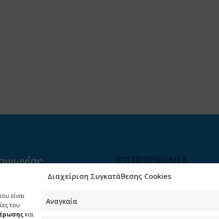
ΕΠΙΚΟΙΝΩΝΙΑ
Διαχείριση Συγκατάθεσης Cookies
Φραγκούδη 11 & Αλεξάνδρο
Πάντου
που είναι
Καλλιθέα, 176 71 Αθήνα
Αναγκαία
ίες του
μέρωσης
και
210 90 98 000